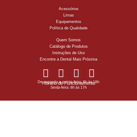
Acessórios
Limas
Equipamentos
Política de Qualidade
Quem Somos
Catálogo de Produtos
Instruções de Uso
Encontre a Dental Mais Próxima
De segunda a quinta-feira: 8h às 18h
Horário de Funcionamento
Sexta-feira: 8h às 17h