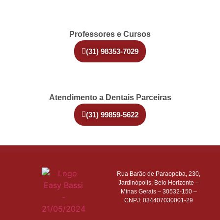
Professores e Cursos
(31) 98353-7029
Atendimento a Dentais Parceiras
(31) 99859-5622
Rua Barão de Paraopeba, 230,
Jardinópolis, Belo Horizonte –
Minas Gerais – 30532-150 –
CNPJ: 034407030001-29