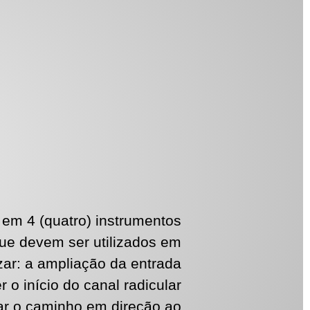
 em 4 (quatro) instrumentos
que devem ser utilizados em
zar: a ampliação da entrada
r o início do canal radicular
dar o caminho em direção ao