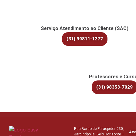
Serviço Atendimento ao Cliente (SAC)
(31) 99811-1277
Professores e Curs
(31) 98353-7029
Rua Barão de Paraopeba, 230,
Ace
Jardinópolis, Belo Horizonte –