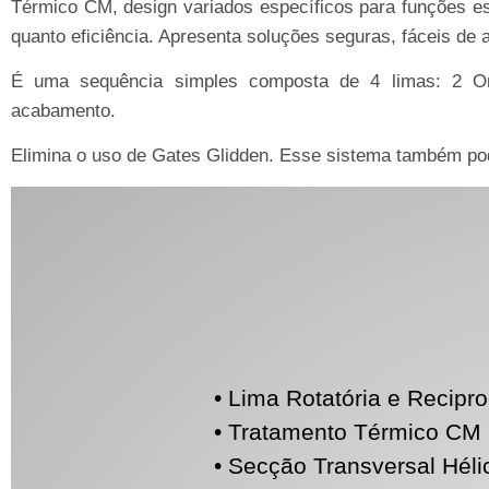
Térmico CM, design variados específicos para funções esp
quanto eficiência. Apresenta soluções seguras, fáceis de ap
É uma sequência simples composta de 4 limas: 2 Ori
acabamento.
Elimina o uso de Gates Glidden. Esse sistema também po
• Lima Rotatória e Recipro
• Tratamento Térmico CM (
• Secção Transversal Hélic