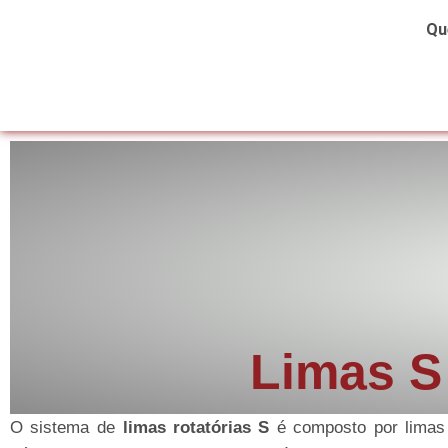
Qu
Limas S
O sistema de
limas rotatórias S
é composto por limas 