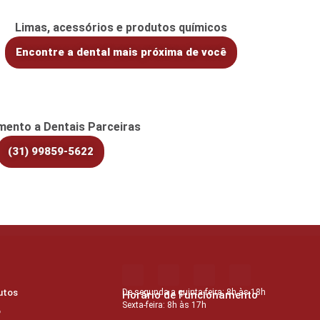
Limas, acessórios e produtos químicos
Encontre a dental mais próxima de você
mento a Dentais Parceiras
(31) 99859-5622
utos
De segunda a quinta-feira: 8h às 18h
Horário de Funcionamento
Sexta-feira: 8h às 17h
o